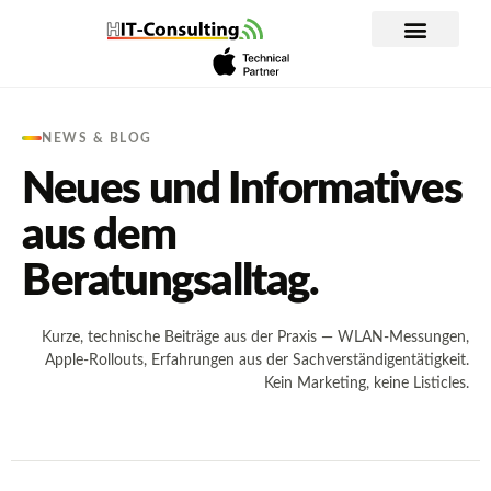
Inhalt
springen
WLAN Planung und Analyse
Apple im Unternehmen
IT-Dienstleistung
NEWS & BLOG
Neues und Informatives
aus dem
Beratungsalltag.
Kurze, technische Beiträge aus der Praxis — WLAN-Messungen,
Apple-Rollouts, Erfahrungen aus der Sachverständigentätigkeit.
Kein Marketing, keine Listicles.