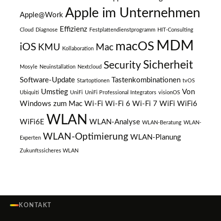
Apple im Unternehmen
Apple@Work
Effizienz
Cloud
Diagnose
Festplattendienstprogramm
HIT-Consulting
MDM
macOS
iOS
KMU
Mac
Kollaboration
Sicherheit
Security
Mosyle
Neuinstallation
Nextcloud
Software-Update
Tastenkombinationen
Startoptionen
tvOS
Umstieg
Von
Ubiquiti
UniFi
UniFi Professional Integrators
visionOS
Windows zum Mac
Wi-Fi
Wi-Fi 6
Wi-Fi 7
WiFi
WiFi6
WLAN
WiFi6E
WLAN-Analyse
WLAN-Beratung
WLAN-
WLAN-Optimierung
WLAN-Planung
Experten
Zukunftssicheres WLAN
KONTAKT