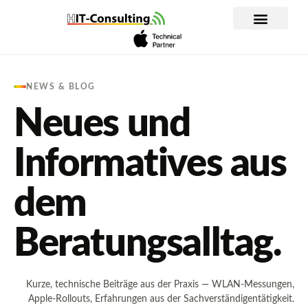
Inhalt
springen
WLAN Planung und Analyse
Apple im Unternehmen
IT-Dienstleistung
NEWS & BLOG
Neues und
Informatives aus
dem
Beratungsalltag.
Kurze, technische Beiträge aus der Praxis — WLAN-Messungen,
Apple-Rollouts, Erfahrungen aus der Sachverständigentätigkeit.