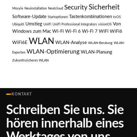
Sicherheit
Security
Mosyle
Neuinstallation
Nextcloud
Software-Update
Tastenkombinationen
Startoptionen
tvOS
Umstieg
Von
Ubiquiti
UniFi
UniFi Professional Integrators
visionOS
Windows zum Mac
Wi-Fi
Wi-Fi 6
Wi-Fi 7
WiFi
WiFi6
WLAN
WiFi6E
WLAN-Analyse
WLAN-Beratung
WLAN-
WLAN-Optimierung
WLAN-Planung
Experten
Zukunftssicheres WLAN
KONTAKT
Schreiben Sie uns. Sie
hören innerhalb eines