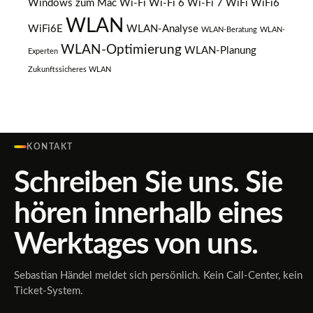
Windows zum Mac
Wi-Fi
Wi-Fi 6
Wi-Fi 7
WiFi
WiFi6
WLAN
WiFi6E
WLAN-Analyse
WLAN-Beratung
WLAN-
WLAN-Optimierung
WLAN-Planung
Experten
Zukunftssicheres WLAN
KONTAKT
Schreiben Sie uns. Sie
hören innerhalb eines
Werktages von uns.
Sebastian Händel meldet sich persönlich. Kein Call-Center, kein
Ticket-System.