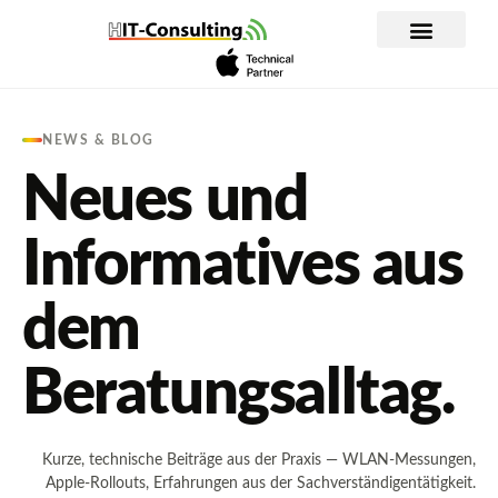
Inhalt
springen
WLAN Planung und Analyse
Apple im Unternehmen
IT-Dienstleistung
NEWS & BLOG
Neues und
Informatives aus
dem
Beratungsalltag.
Kurze, technische Beiträge aus der Praxis — WLAN-Messungen,
Apple-Rollouts, Erfahrungen aus der Sachverständigentätigkeit.