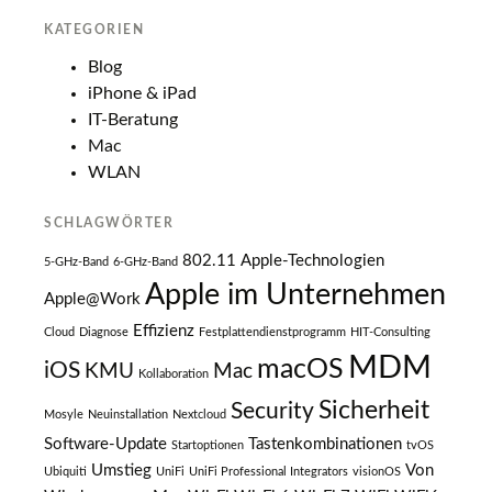
KATEGORIEN
Blog
iPhone & iPad
IT-Beratung
Mac
WLAN
SCHLAGWÖRTER
802.11
Apple-Technologien
5-GHz-Band
6-GHz-Band
Apple im Unternehmen
Apple@Work
Effizienz
Cloud
Diagnose
Festplattendienstprogramm
HIT-Consulting
MDM
macOS
iOS
KMU
Mac
Kollaboration
Sicherheit
Security
Mosyle
Neuinstallation
Nextcloud
Software-Update
Tastenkombinationen
Startoptionen
tvOS
Umstieg
Von
Ubiquiti
UniFi
UniFi Professional Integrators
visionOS