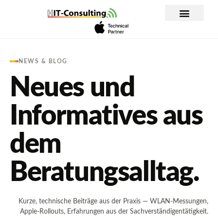
Inhalt
springen
WLAN Planung und Analyse
Apple im Unternehmen
IT-Dienstleistung
NEWS & BLOG
Neues und
Informatives aus
dem
Beratungsalltag.
Kurze, technische Beiträge aus der Praxis — WLAN-Messungen,
Apple-Rollouts, Erfahrungen aus der Sachverständigentätigkeit.