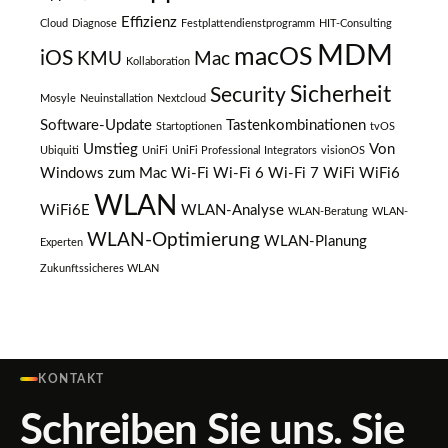
Effizienz
Cloud
Diagnose
Festplattendienstprogramm
HIT-Consulting
MDM
macOS
iOS
KMU
Mac
Kollaboration
Sicherheit
Security
Mosyle
Neuinstallation
Nextcloud
Software-Update
Tastenkombinationen
Startoptionen
tvOS
Umstieg
Von
Ubiquiti
UniFi
UniFi Professional Integrators
visionOS
Windows zum Mac
Wi-Fi
Wi-Fi 6
Wi-Fi 7
WiFi
WiFi6
WLAN
WiFi6E
WLAN-Analyse
WLAN-Beratung
WLAN-
WLAN-Optimierung
WLAN-Planung
Experten
Zukunftssicheres WLAN
KONTAKT
Schreiben Sie uns. Sie