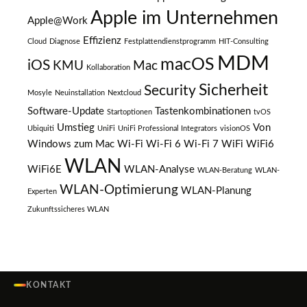
Apple im Unternehmen
Apple@Work
Effizienz
Cloud
Diagnose
Festplattendienstprogramm
HIT-Consulting
MDM
macOS
iOS
KMU
Mac
Kollaboration
Sicherheit
Security
Mosyle
Neuinstallation
Nextcloud
Software-Update
Tastenkombinationen
Startoptionen
tvOS
Umstieg
Von
Ubiquiti
UniFi
UniFi Professional Integrators
visionOS
Windows zum Mac
Wi-Fi
Wi-Fi 6
Wi-Fi 7
WiFi
WiFi6
WLAN
WiFi6E
WLAN-Analyse
WLAN-Beratung
WLAN-
WLAN-Optimierung
WLAN-Planung
Experten
Zukunftssicheres WLAN
KONTAKT