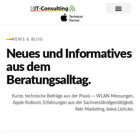
Inhalt
springen
WLAN Planung und Analyse
Apple im Unternehmen
IT-Dienstleistung
NEWS & BLOG
Neues und Informatives
aus dem
Beratungsalltag.
Kurze, technische Beiträge aus der Praxis — WLAN-Messungen,
Apple-Rollouts, Erfahrungen aus der Sachverständigentätigkeit.
Kein Marketing, keine Listicles.