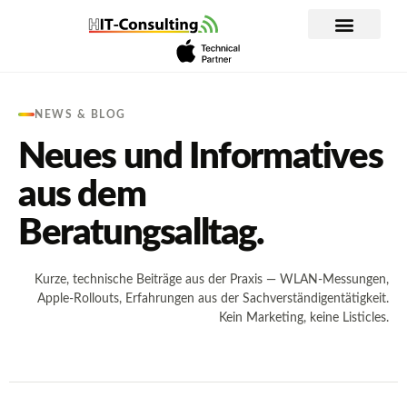
Inhalt
springen
WLAN Planung und Analyse
Apple im Unternehmen
IT-Dienstleistung
NEWS & BLOG
Neues und Informatives
aus dem
Beratungsalltag.
Kurze, technische Beiträge aus der Praxis — WLAN-Messungen,
Apple-Rollouts, Erfahrungen aus der Sachverständigentätigkeit.
Kein Marketing, keine Listicles.