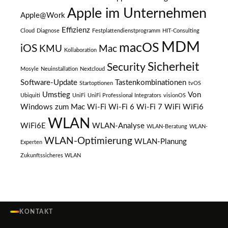
Apple im Unternehmen
Apple@Work
Effizienz
Cloud
Diagnose
Festplattendienstprogramm
HIT-Consulting
MDM
macOS
iOS
KMU
Mac
Kollaboration
Sicherheit
Security
Mosyle
Neuinstallation
Nextcloud
Software-Update
Tastenkombinationen
Startoptionen
tvOS
Umstieg
Von
Ubiquiti
UniFi
UniFi Professional Integrators
visionOS
Windows zum Mac
Wi-Fi
Wi-Fi 6
Wi-Fi 7
WiFi
WiFi6
WLAN
WiFi6E
WLAN-Analyse
WLAN-Beratung
WLAN-
WLAN-Optimierung
WLAN-Planung
Experten
Zukunftssicheres WLAN
KONTAKT